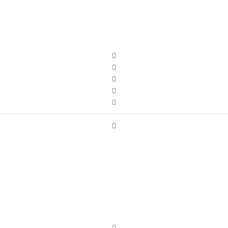






